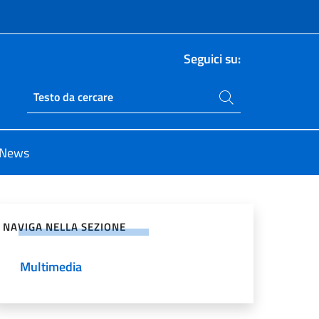
Seguici su:
Cerca nel sito
Ricerca sito live
News
vidi sui Social Network
NAVIGA NELLA SEZIONE
Multimedia