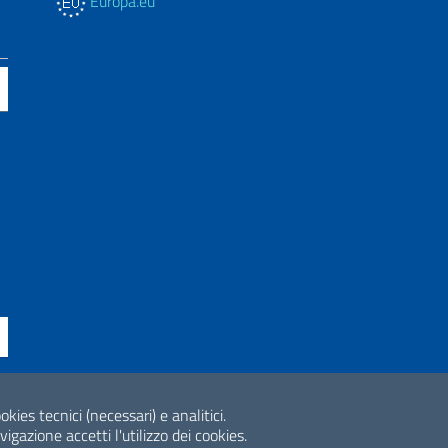
Europa.eu
ne di Accessibilità
okies tecnici (necessari) e analitici.
2026 Copyright Min
gazione accetti l'utilizzo dei cookies.
Internazionale