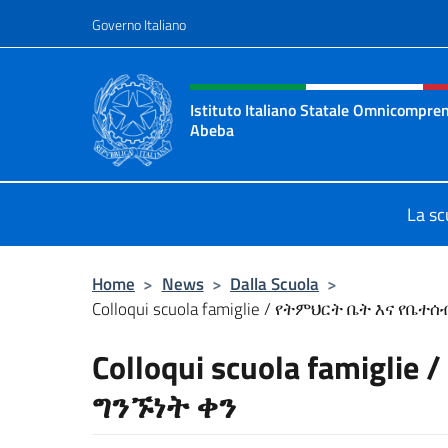
Salta al contenuto
Governo Italiano
Intestazione sito, social 
Istituto Italiano Statale Omnicompre
Abeba
Il sito ufficiale dell'Istituto Ital
La sc
Home
>
News
>
Dalla Scuola
>
Colloqui scuola famiglie / የትምህርት ቤት እና የቤተ
Colloqui scuola famigli
ግንኙነት ቀን