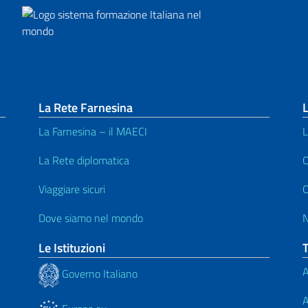
La Rete Farnesina
L
La Farnesina – il MAECI
L
La Rete diplomatica
O
Viaggiare sicuri
O
Dove siamo nel mondo
Le Istituzioni
A
Governo Italiano
A