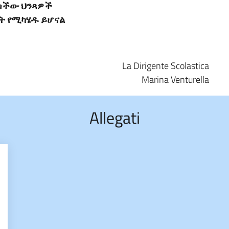
ራሳችው ህንጻዎች
ት የሚካሄዱ ይሆናል
La Dirigente Scolastica
Marina Venturella
Allegati