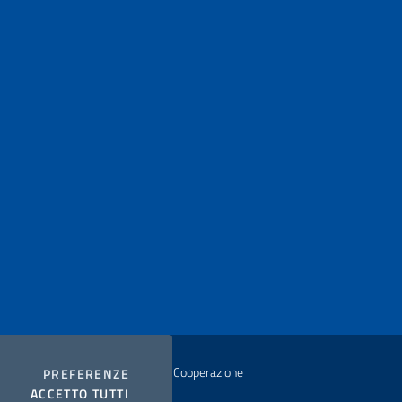
istero degli Affari Esteri e della Cooperazione
COOKIES
PREFERENZE
I COOKIES
ACCETTO TUTTI