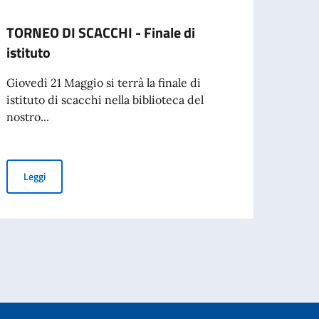
TORNEO DI SCACCHI - Finale di
Festi
istituto
Teatr
Giovedì 21 Maggio si terrà la finale di
Il nos
istituto di scacchi nella biblioteca del
edizi
nostro...
"Oltr
TORNEO DI SCACCHI - Finale di istituto
Leggi
Leg