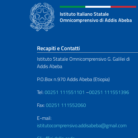
Istituto Italiano Statale
Omnicomprensivo di Addis Abeba
Sezione footer
Recapiti e Contatti
Istituto Statale Omnicomprensivo G. Galilei di
Addis Abeba
P.O.Box n.970 Addis Abeba (Etiopia)
Tel:
00251 111551101
–
00251 111551396
Fax:
00251 111552060
E-mail:
istitutocomprensivo.addisabeba@gmail.com