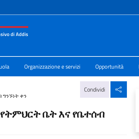
e menù
nsivo di Addis
iano Statale Omnicomprensivo di Addis Abeba
uola
Organizzazione e servizi
Opportunità
Condi
Condividi
ሰብ ግንኙነት ቀን
e / የትምህርት ቤት እና የቤተሰብ