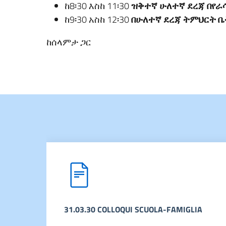
ከ8፡30 እስከ 11፡30
ዝቅተኛ ሁለተኛ ደረጃ በየ
ከ9፡30 አስከ 12፡30
በሁለተኛ ደረጃ ትምህርት ቤ
ከሰላምታ ጋር
31.03.30 COLLOQUI SCUOLA-FAMIGLIA