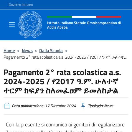
Salta al contenuto
Governo Italiano
Intestazione sito, social e menù
Istituto Italiano Statale Omnicomprensivo di
Addis Abeba
Il sito ufficiale dell'Istituto Italiano Stat
Home
>
News
>
Dalla Scuola
>
Pagamento 2° rata scolastica a.s. 2024-2025 / የ2017 ዓ.ም. ሁለተኛ...
Pagamento 2° rata scolastica a.s.
2024-2025 / የ2017 ዓ.ም. ሁለተኛ
ተርም ክፍያን ስለመፈፀም ይመለከታል
Data pubblicazione:
17 Dicembre 2024
Tipologia:
News
Con la presente si comunica ai genitori di regolarizzare