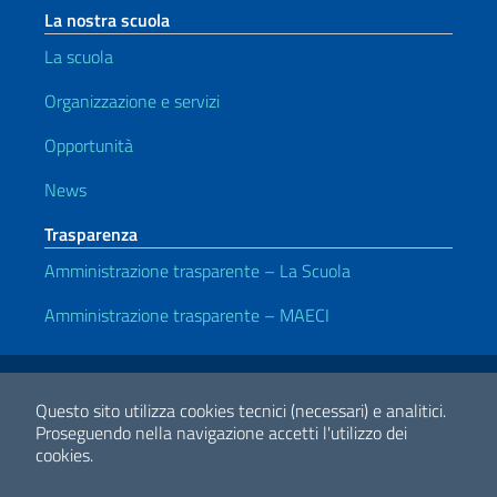
La nostra scuola
La scuola
Organizzazione e servizi
Opportunità
News
Trasparenza
Amministrazione trasparente – La Scuola
Amministrazione trasparente – MAECI
Link Utili
Note legali
Privacy e cookie policy
Dichiarazione di Accessibilità
Questo sito utilizza cookies tecnici (necessari) e analitici.
Proseguendo nella navigazione accetti l'utilizzo dei
cookies.
2026 Copyright Ministero degli Affari Esteri e della Cooperazione