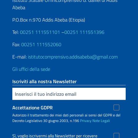
Istituto Statale Omnicomprensivo G. Galilei di Addis
Abeba
P.O.Box n.970 Addis Abeba (Etiopia)
Tel:
00251 111551101
–
00251 111551396
Fax:
00251 111552060
E-mail:
istitutocomprensivo.addisabeba@gmail.com
Gli uffici della sede
Iscriviti alla nostra Newsletter
Inserisci la tua email
Accettazione GDPR
Autorizzo il trattamento dei miei dati personali ai sensi del GDPR e del
Decreto Legislativo 30 giugno 2003, n.196
Privacy
Note Legali
Sì, voglio iscrivermi alla Newsletter per ricevere