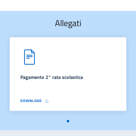
Allegati
Pagamento 2° rata scolastica
DOWNLOAD
PAGAMENTO 2° RATA SCOLASTICA