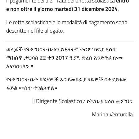
il pagamento della 2° rata della retta scolastica
entro
e non oltre il giorno martedì 31 dicembre 2024
.
Le rette scolastiche e le modalità di pagamento sono
descritte nel file allegato.
ወላጆች የትምህርት ቤቱን የሁለተኛ ተርም ክፍያ እስከ
ማክሰኞ ታህሳስ
22 ቀን 2017
ዓ.ም. ድረስ እንድትፈጽሙ
እናሳስባለን ።
የትምህርት ቤት ክፍያዎች እና የመክፈያ ዘዴዎች በተያያዘው
ፋይል ውስጥ ተገልጸዋል።
Il Dirigente Scolastico / የት/ቤቱ ርዕሰ መምህር
Marina Venturella